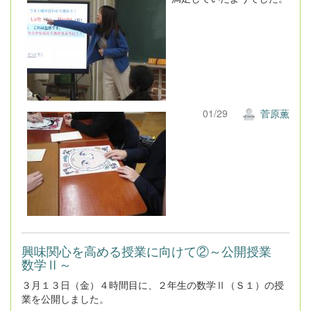
01/29
菅原薫
興味関心を高める授業に向けて②～公開授業
数学Ⅱ～
３月１３日（金）４時間目に、２年生の数学Ⅱ（Ｓ１）の授
業を公開しました。